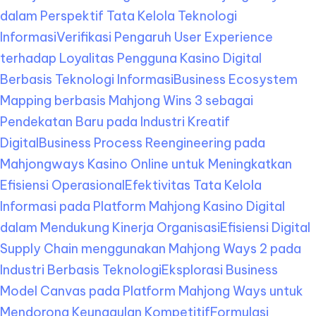
dalam Perspektif Tata Kelola Teknologi
Informasi
Verifikasi Pengaruh User Experience
terhadap Loyalitas Pengguna Kasino Digital
Berbasis Teknologi Informasi
Business Ecosystem
Mapping berbasis Mahjong Wins 3 sebagai
Pendekatan Baru pada Industri Kreatif
Digital
Business Process Reengineering pada
Mahjongways Kasino Online untuk Meningkatkan
Efisiensi Operasional
Efektivitas Tata Kelola
Informasi pada Platform Mahjong Kasino Digital
dalam Mendukung Kinerja Organisasi
Efisiensi Digital
Supply Chain menggunakan Mahjong Ways 2 pada
Industri Berbasis Teknologi
Eksplorasi Business
Model Canvas pada Platform Mahjong Ways untuk
Mendorong Keunggulan Kompetitif
Formulasi