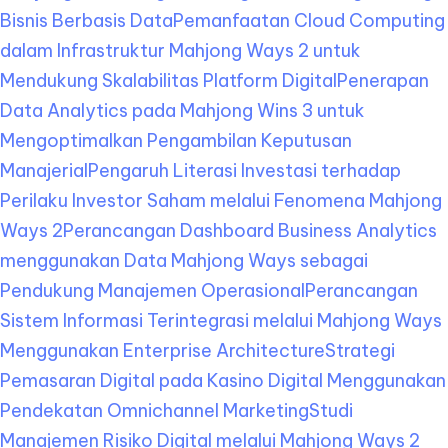
Bisnis Berbasis Data
Pemanfaatan Cloud Computing
dalam Infrastruktur Mahjong Ways 2 untuk
Mendukung Skalabilitas Platform Digital
Penerapan
Data Analytics pada Mahjong Wins 3 untuk
Mengoptimalkan Pengambilan Keputusan
Manajerial
Pengaruh Literasi Investasi terhadap
Perilaku Investor Saham melalui Fenomena Mahjong
Ways 2
Perancangan Dashboard Business Analytics
menggunakan Data Mahjong Ways sebagai
Pendukung Manajemen Operasional
Perancangan
Sistem Informasi Terintegrasi melalui Mahjong Ways
Menggunakan Enterprise Architecture
Strategi
Pemasaran Digital pada Kasino Digital Menggunakan
Pendekatan Omnichannel Marketing
Studi
Manajemen Risiko Digital melalui Mahjong Ways 2