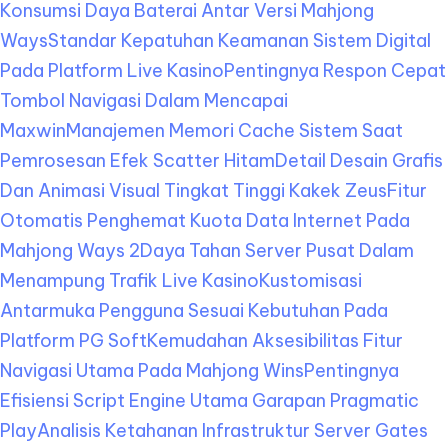
Konsumsi Daya Baterai Antar Versi Mahjong
Ways
Standar Kepatuhan Keamanan Sistem Digital
Pada Platform Live Kasino
Pentingnya Respon Cepat
Tombol Navigasi Dalam Mencapai
Maxwin
Manajemen Memori Cache Sistem Saat
Pemrosesan Efek Scatter Hitam
Detail Desain Grafis
Dan Animasi Visual Tingkat Tinggi Kakek Zeus
Fitur
Otomatis Penghemat Kuota Data Internet Pada
Mahjong Ways 2
Daya Tahan Server Pusat Dalam
Menampung Trafik Live Kasino
Kustomisasi
Antarmuka Pengguna Sesuai Kebutuhan Pada
Platform PG Soft
Kemudahan Aksesibilitas Fitur
Navigasi Utama Pada Mahjong Wins
Pentingnya
Efisiensi Script Engine Utama Garapan Pragmatic
Play
Analisis Ketahanan Infrastruktur Server Gates