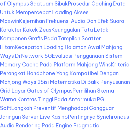
of Olympus Saat Jam Sibuk
Prosedur Caching Data
Untuk Mempercepat Loading Akses
Maxwin
Kejernihan Frekuensi Audio Dan Efek Suara
Karakter Kakek Zeus
Keunggulan Tata Letak
Komponen Grafis Pada Tampilan Scatter
Hitam
Kecepatan Loading Halaman Awal Mahjong
Ways Di Network 5G
Evaluasi Penggunaan Sistem
Memory Cache Pada Platform Mahjong Wins
Kriteria
Perangkat Handphone Yang Kompatibel Dengan
Mahjong Ways 2
Sisi Matematika Di Balik Penyusunan
Grid Layar Gates of Olympus
Pemilihan Skema
Warna Kontras Tinggi Pada Antarmuka PG
Soft
Langkah Preventif Menghadapi Gangguan
Jaringan Server Live Kasino
Pentingnya Synchronous
Audio Rendering Pada Engine Pragmatic