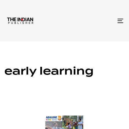
To
na
early learning