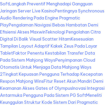
Soft
Langkah Preventif Menghadapi Gangguan
Jaringan Server Live Kasino
Pentingnya Synchronous
Audio Rendering Pada Engine Pragmatic
Play
Pengalaman Navigasi Bebas Hambatan Demi
Efisiensi Akses Maxwin
Teknologi Pengolahan Citra
Digital Di Balik Visual Scatter Hitam
Kesesuaian
Tampilan Layout Adaptif Kakek Zeus Pada Layar
Tablet
Faktor Penentu Kestabilan Transfer Data
Pada Sistem Mahjong Ways
Penyimpanan Cloud
Otomatis Untuk Menjaga Data Mahjong Ways
2
Tingkat Kepuasan Pengguna Terhadap Kecepatan
Respon Mahjong Wins
Fitur Reset Akun Mandiri Demi
Keamanan Akses Gates of Olympus
Inovasi Integrasi
Antarmuka Pengguna Pada Sistem PG Soft
Meneliti
Keunggulan Struktur Kode Sistem Dari Pragmatic