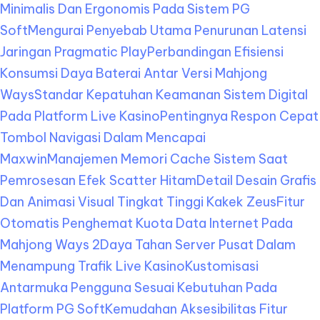
Minimalis Dan Ergonomis Pada Sistem PG
Soft
Mengurai Penyebab Utama Penurunan Latensi
Jaringan Pragmatic Play
Perbandingan Efisiensi
Konsumsi Daya Baterai Antar Versi Mahjong
Ways
Standar Kepatuhan Keamanan Sistem Digital
Pada Platform Live Kasino
Pentingnya Respon Cepat
Tombol Navigasi Dalam Mencapai
Maxwin
Manajemen Memori Cache Sistem Saat
Pemrosesan Efek Scatter Hitam
Detail Desain Grafis
Dan Animasi Visual Tingkat Tinggi Kakek Zeus
Fitur
Otomatis Penghemat Kuota Data Internet Pada
Mahjong Ways 2
Daya Tahan Server Pusat Dalam
Menampung Trafik Live Kasino
Kustomisasi
Antarmuka Pengguna Sesuai Kebutuhan Pada
Platform PG Soft
Kemudahan Aksesibilitas Fitur