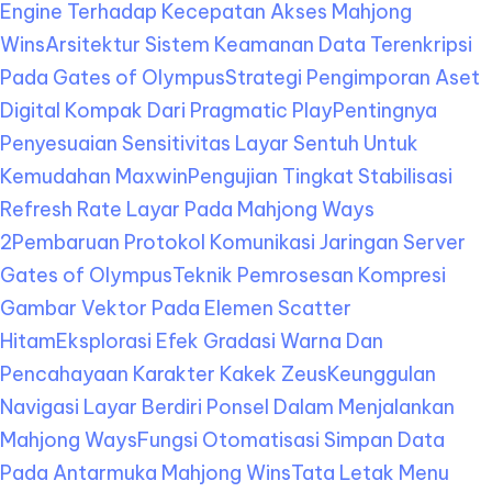
Engine Terhadap Kecepatan Akses Mahjong
Wins
Arsitektur Sistem Keamanan Data Terenkripsi
Pada Gates of Olympus
Strategi Pengimporan Aset
Digital Kompak Dari Pragmatic Play
Pentingnya
Penyesuaian Sensitivitas Layar Sentuh Untuk
Kemudahan Maxwin
Pengujian Tingkat Stabilisasi
Refresh Rate Layar Pada Mahjong Ways
2
Pembaruan Protokol Komunikasi Jaringan Server
Gates of Olympus
Teknik Pemrosesan Kompresi
Gambar Vektor Pada Elemen Scatter
Hitam
Eksplorasi Efek Gradasi Warna Dan
Pencahayaan Karakter Kakek Zeus
Keunggulan
Navigasi Layar Berdiri Ponsel Dalam Menjalankan
Mahjong Ways
Fungsi Otomatisasi Simpan Data
Pada Antarmuka Mahjong Wins
Tata Letak Menu