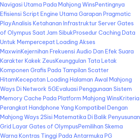
Navigasi Utama Pada Mahjong Wins
Pentingnya
Efisiensi Script Engine Utama Garapan Pragmatic
Play
Analisis Ketahanan Infrastruktur Server Gates
of Olympus Saat Jam Sibuk
Prosedur Caching Data
Untuk Mempercepat Loading Akses
Maxwin
Kejernihan Frekuensi Audio Dan Efek Suara
Karakter Kakek Zeus
Keunggulan Tata Letak
Komponen Grafis Pada Tampilan Scatter
Hitam
Kecepatan Loading Halaman Awal Mahjong
Ways Di Network 5G
Evaluasi Penggunaan Sistem
Memory Cache Pada Platform Mahjong Wins
Kriteria
Perangkat Handphone Yang Kompatibel Dengan
Mahjong Ways 2
Sisi Matematika Di Balik Penyusunan
Grid Layar Gates of Olympus
Pemilihan Skema
Warna Kontras Tinggi Pada Antarmuka PG