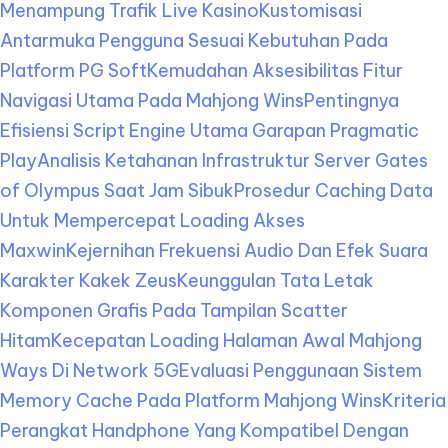
Menampung Trafik Live Kasino
Kustomisasi
Antarmuka Pengguna Sesuai Kebutuhan Pada
Platform PG Soft
Kemudahan Aksesibilitas Fitur
Navigasi Utama Pada Mahjong Wins
Pentingnya
Efisiensi Script Engine Utama Garapan Pragmatic
Play
Analisis Ketahanan Infrastruktur Server Gates
of Olympus Saat Jam Sibuk
Prosedur Caching Data
Untuk Mempercepat Loading Akses
Maxwin
Kejernihan Frekuensi Audio Dan Efek Suara
Karakter Kakek Zeus
Keunggulan Tata Letak
Komponen Grafis Pada Tampilan Scatter
Hitam
Kecepatan Loading Halaman Awal Mahjong
Ways Di Network 5G
Evaluasi Penggunaan Sistem
Memory Cache Pada Platform Mahjong Wins
Kriteria
Perangkat Handphone Yang Kompatibel Dengan