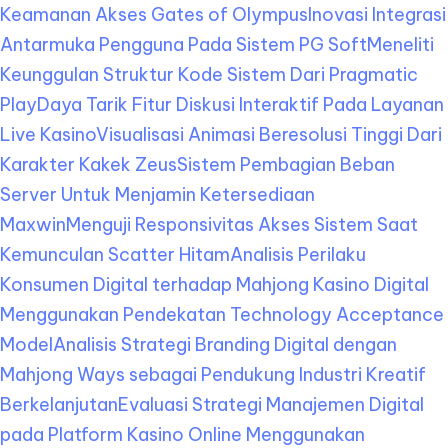
Keamanan Akses Gates of Olympus
Inovasi Integrasi
Antarmuka Pengguna Pada Sistem PG Soft
Meneliti
Keunggulan Struktur Kode Sistem Dari Pragmatic
Play
Daya Tarik Fitur Diskusi Interaktif Pada Layanan
Live Kasino
Visualisasi Animasi Beresolusi Tinggi Dari
Karakter Kakek Zeus
Sistem Pembagian Beban
Server Untuk Menjamin Ketersediaan
Maxwin
Menguji Responsivitas Akses Sistem Saat
Kemunculan Scatter Hitam
Analisis Perilaku
Konsumen Digital terhadap Mahjong Kasino Digital
Menggunakan Pendekatan Technology Acceptance
Model
Analisis Strategi Branding Digital dengan
Mahjong Ways sebagai Pendukung Industri Kreatif
Berkelanjutan
Evaluasi Strategi Manajemen Digital
pada Platform Kasino Online Menggunakan