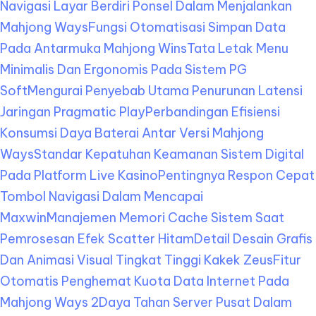
Navigasi Layar Berdiri Ponsel Dalam Menjalankan
Mahjong Ways
Fungsi Otomatisasi Simpan Data
Pada Antarmuka Mahjong Wins
Tata Letak Menu
Minimalis Dan Ergonomis Pada Sistem PG
Soft
Mengurai Penyebab Utama Penurunan Latensi
Jaringan Pragmatic Play
Perbandingan Efisiensi
Konsumsi Daya Baterai Antar Versi Mahjong
Ways
Standar Kepatuhan Keamanan Sistem Digital
Pada Platform Live Kasino
Pentingnya Respon Cepat
Tombol Navigasi Dalam Mencapai
Maxwin
Manajemen Memori Cache Sistem Saat
Pemrosesan Efek Scatter Hitam
Detail Desain Grafis
Dan Animasi Visual Tingkat Tinggi Kakek Zeus
Fitur
Otomatis Penghemat Kuota Data Internet Pada
Mahjong Ways 2
Daya Tahan Server Pusat Dalam