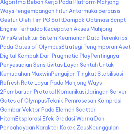
Algoritma Beban Kerja Pada Platform Mahjong
Ways
Pengembangan Fitur Antarmuka Berbasis
Gestur Oleh Tim PG Soft
Dampak Optimasi Script
Engine Terhadap Kecepatan Akses Mahjong
Wins
Arsitektur Sistem Keamanan Data Terenkripsi
Pada Gates of Olympus
Strategi Pengimporan Aset
Digital Kompak Dari Pragmatic Play
Pentingnya
Penyesuaian Sensitivitas Layar Sentuh Untuk
Kemudahan Maxwin
Pengujian Tingkat Stabilisasi
Refresh Rate Layar Pada Mahjong Ways
2
Pembaruan Protokol Komunikasi Jaringan Server
Gates of Olympus
Teknik Pemrosesan Kompresi
Gambar Vektor Pada Elemen Scatter
Hitam
Eksplorasi Efek Gradasi Warna Dan
Pencahayaan Karakter Kakek Zeus
Keunggulan