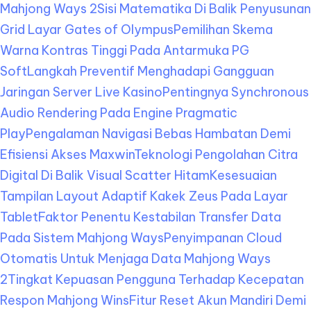
Mahjong Ways 2
Sisi Matematika Di Balik Penyusunan
Grid Layar Gates of Olympus
Pemilihan Skema
Warna Kontras Tinggi Pada Antarmuka PG
Soft
Langkah Preventif Menghadapi Gangguan
Jaringan Server Live Kasino
Pentingnya Synchronous
Audio Rendering Pada Engine Pragmatic
Play
Pengalaman Navigasi Bebas Hambatan Demi
Efisiensi Akses Maxwin
Teknologi Pengolahan Citra
Digital Di Balik Visual Scatter Hitam
Kesesuaian
Tampilan Layout Adaptif Kakek Zeus Pada Layar
Tablet
Faktor Penentu Kestabilan Transfer Data
Pada Sistem Mahjong Ways
Penyimpanan Cloud
Otomatis Untuk Menjaga Data Mahjong Ways
2
Tingkat Kepuasan Pengguna Terhadap Kecepatan
Respon Mahjong Wins
Fitur Reset Akun Mandiri Demi